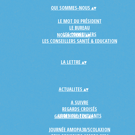
QUI SOMMES-NOUS
▴
▾
LE MOT DU PRÉSIDENT
LE BUREAU
LES CONSEILLERS
NOS ACTIONS
▴
▾
LES CONSEILLERS SANTÉ & EDUCATION
LA LETTRE
▴
▾
ACTUALITES
▴
▾
A SUIVRE
REGARDS CROISÉS
URGENCES-ETUDIANTS
GALERIE PHOTOS
▴
▾
JOURNÉE AMOPA38/SCOLAXION