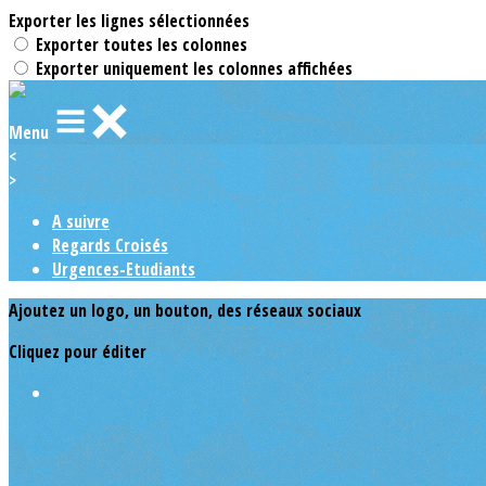
Exporter les lignes sélectionnées
Exporter toutes les colonnes
Exporter uniquement les colonnes affichées
Menu
<
>
A suivre
Regards Croisés
Urgences-Etudiants
Ajoutez un logo, un bouton, des réseaux sociaux
Cliquez pour éditer