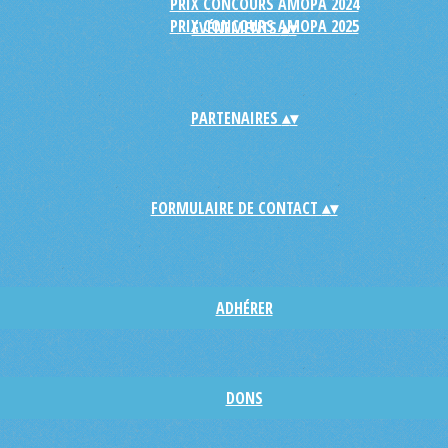
PRIX CONCOURS AMOPA 2024
PRIX CONCOURS AMOPA 2025
EVÉNEMENTS
▴
▾
PARTENAIRES
▴
▾
FORMULAIRE DE CONTACT
▴
▾
ADHÉRER
DONS