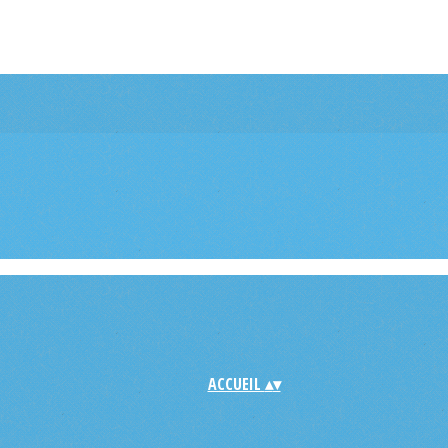
ACCUEIL
▴
▾