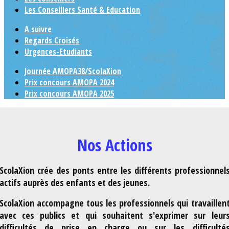
Les Conseillers Santé & Education
A suivre
Regards Croisés
Urgences-Etudiants
Journée AMOPA38/ScolaXion
Prix concours AMOPA 2024
Prix concours AMOPA 2025
Nos Actions
ScolaXion crée des ponts entre les différents professionnel
actifs auprès des enfants et des jeunes.
ScolaXion accompagne tous les professionnels qui travaillen
avec ces publics et qui souhaitent s'exprimer sur leur
difficultés de prise en charge ou sur les difficulté