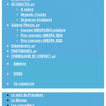
ACTUALITES
▴
▾
A suivre
Regards Croisés
Urgences-Etudiants
Galerie Photos
▴
▾
Journée AMOPA38/ScolaXion
Prix concours AMOPA 2024
Prix concours AMOPA 2025
Evénements
▴
▾
PARTENAIRES
▴
▾
FORMULAIRE DE CONTACT
▴
▾
Adhérer
DONS
Se connecter
Le mot du Président
Le Bureau
Les conseillers