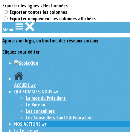
Exporter les lignes sélectionnées
Exporter toutes les colonnes
Exporter uniquement les colonnes affichées
Menu
Ajoutez un logo, un bouton, des réseaux sociaux
Cliquez pour éditer
ACCUEIL
▴
▾
QUI SOMMES-NOUS
▴
▾
Le mot du Président
Le Bureau
Les conseillers
Les Conseillers Santé & Education
NOS ACTIONS
▴
▾
La Lettre
▴
▾