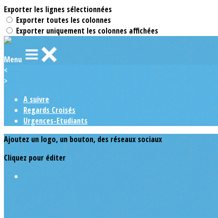
Exporter les lignes sélectionnées
Exporter toutes les colonnes
Exporter uniquement les colonnes affichées
Menu
<
>
A suivre
Regards Croisés
Urgences-Etudiants
Ajoutez un logo, un bouton, des réseaux sociaux
Cliquez pour éditer