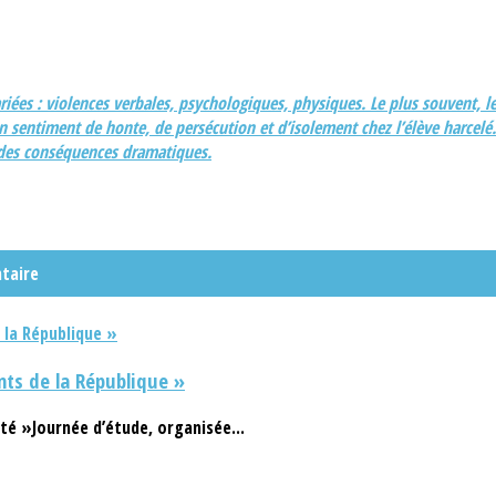
riées : violences verbales, psychologiques, physiques. Le plus souvent, l
n sentiment de honte, de persécution et d’isolement chez l’élève harcelé.
s des conséquences dramatiques.
taire
ts de la République »
té »Journée d’étude, organisée...