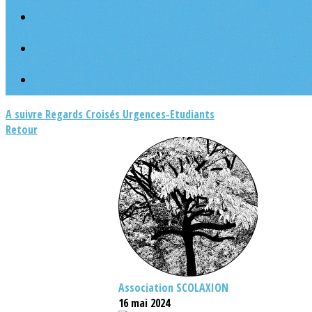
A suivre
Regards Croisés
Urgences-Etudiants
Retour
Association SCOLAXION
16 mai 2024