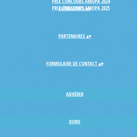
PRIX CONCOURS AMOPA 2024
PRIX CONCOURS AMOPA 2025
EVÉNEMENTS
▴
▾
PARTENAIRES
▴
▾
FORMULAIRE DE CONTACT
▴
▾
ADHÉRER
DONS