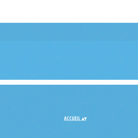
ACCUEIL
▴
▾