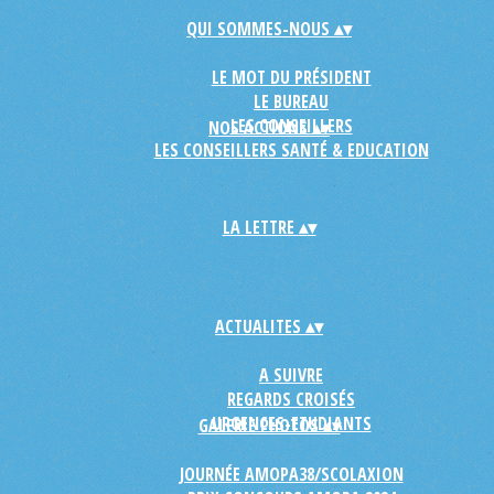
QUI SOMMES-NOUS
▴
▾
LE MOT DU PRÉSIDENT
LE BUREAU
LES CONSEILLERS
NOS ACTIONS
▴
▾
LES CONSEILLERS SANTÉ & EDUCATION
LA LETTRE
▴
▾
ACTUALITES
▴
▾
A SUIVRE
REGARDS CROISÉS
URGENCES-ETUDIANTS
GALERIE PHOTOS
▴
▾
JOURNÉE AMOPA38/SCOLAXION