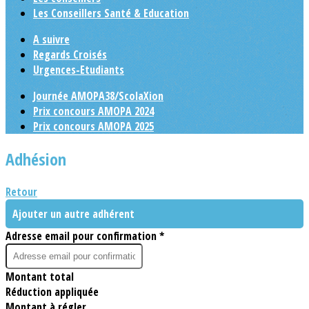
Les Conseillers Santé & Education
A suivre
Regards Croisés
Urgences-Etudiants
Journée AMOPA38/ScolaXion
Prix concours AMOPA 2024
Prix concours AMOPA 2025
Adhésion
Retour
Ajouter un autre adhérent
Adresse email pour confirmation *
Montant total
Réduction appliquée
Montant à régler