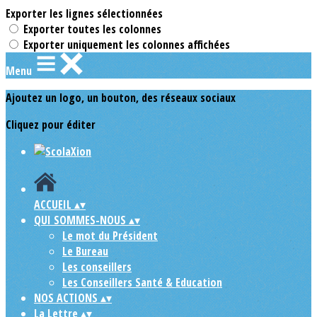
Exporter les lignes sélectionnées
Exporter toutes les colonnes
Exporter uniquement les colonnes affichées
Menu
Ajoutez un logo, un bouton, des réseaux sociaux
Cliquez pour éditer
ACCUEIL
▴
▾
QUI SOMMES-NOUS
▴
▾
Le mot du Président
Le Bureau
Les conseillers
Les Conseillers Santé & Education
NOS ACTIONS
▴
▾
La Lettre
▴
▾