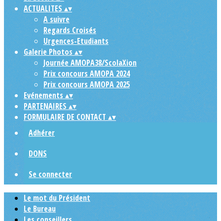
ACTUALITES
▴
▾
A suivre
Regards Croisés
Urgences-Etudiants
Galerie Photos
▴
▾
Journée AMOPA38/ScolaXion
Prix concours AMOPA 2024
Prix concours AMOPA 2025
Evénements
▴
▾
PARTENAIRES
▴
▾
FORMULAIRE DE CONTACT
▴
▾
Adhérer
DONS
Se connecter
Le mot du Président
Le Bureau
Les conseillers