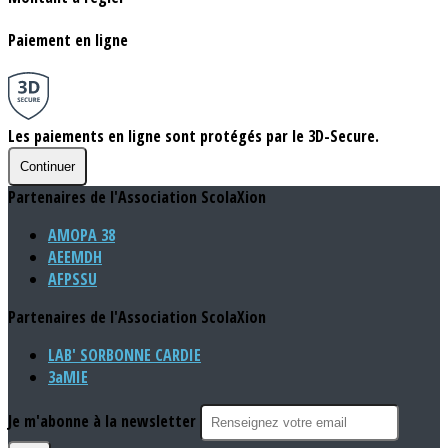
Paiement en ligne
Les paiements en ligne sont protégés par le 3D-Secure.
Continuer
Partenaires de l'Association ScolaXion
AMOPA 38
AEEMDH
AFPSSU
Partenaires de l'Association ScolaXion
LAB' SORBONNE CARDIE
3aMIE
Je m'abonne à la newsletter